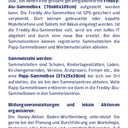
usw., bei denen eine größere gefahrgutkonforme
Freddy-
Alu-Sammelbox (70x60x105cm)
aufgestellt werden
kann. Die Freddy-Alu-Sammelbox ist GPS-gesichert und
verplombt. Dort können gebrauchte oder kaputte
Mobiltelefone und Tablets mit Akkus eingelegt werden. Ist
die Freddy-Alu-Sammelbox voll, wird sie von JuRec-IT
abgeholt und durch eine neue Box ersetzt. Bei den
Sammelzentren können registrierte Sammelstellen die
Papp-Sammelboxen und Werbematerialien abholen.
Sammelstelle werden:
Sammelstellen
sind Schulen, Kindertagesstätten, Läden,
Kirchengemeinden, Vereine, Arztpraxen, Firmen etc., die
eine
Papp-Sammelbox (37x25x38cm)
bei sich vor Ort
aufstellen, die sie bei den Sammelzentren abholen. Volle
Papp-Sammelboxen entleeren sie dann in die Freddy-Alu-
Sammelboxen in den Sammelzentren.
B
ildungsveranstaltungen und lokale Aktionen
organisieren
:
Die Handy-Aktion Baden-Württemberg unterstützt Sie
gerne bei der Planung und Durchführung von Workshops,
Vorträgen oder Aktionen und vermittelt Referenten. Auf