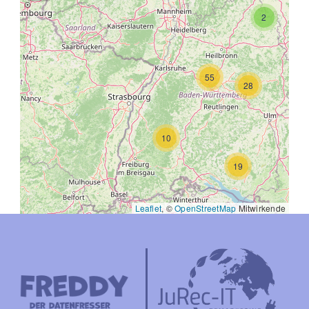
2
55
28
10
19
Leaflet
, ©
OpenStreetMap
Mitwirkende