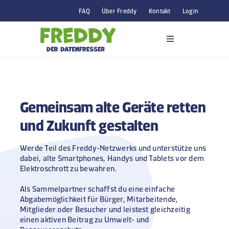
Skip
FAQ
Über Freddy
Kontakt
Login
to
content
Toggle
Navigation
So funktionierts
Gemeinsam alte Geräte retten
Alle Aktionen
und Zukunft gestalten
Unternehmenskunden
Werde Teil des Freddy-Netzwerks und unterstütze uns
dabei, alte Smartphones, Handys und Tablets vor dem
Elektroschrott zu bewahren.
Privatpersonen
Als Sammelpartner schaffst du eine einfache
Abgabemöglichkeit für Bürger, Mitarbeitende,
Gerät abgeben
Mitglieder oder Besucher und leistest gleichzeitig
einen aktiven Beitrag zu Umwelt- und