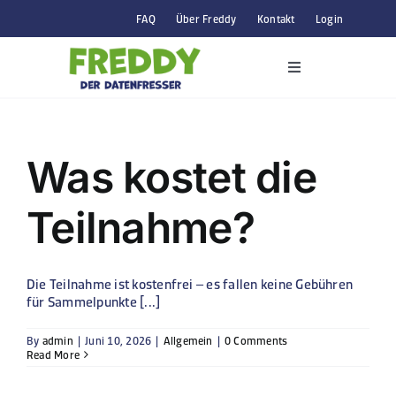
Skip
FAQ
Über Freddy
Kontakt
Login
to
content
Toggle
Navigation
So funktionierts
Was kostet die
Alle Aktionen
Teilnahme?
Unternehmenskunden
Die Teilnahme ist kostenfrei – es fallen keine Gebühren
für Sammelpunkte [...]
Privatpersonen
By
admin
|
Juni 10, 2026
|
Allgemein
|
0 Comments
Read More
Gerät abgeben