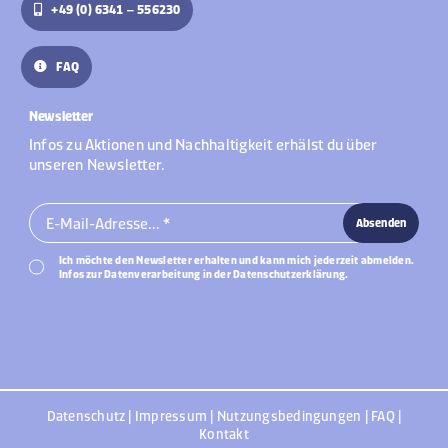
+49 (0) 6341 – 556230
FAQ
Newsletter
Infos zu Aktionen und Nachhaltigkeit erhälst du über
unseren Newsletter.
Absenden
Ich möchte den Newsletter erhalten und kann mich jederzeit abmelden.
Infos zur Datenverarbeitung in der Datenschutzerklärung.
Datenschutz
|
Impressum
|
Nutzungsbedingungen
|
FAQ
|
Kontakt